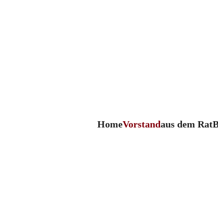
Home
Vorstand
aus dem Rat
B